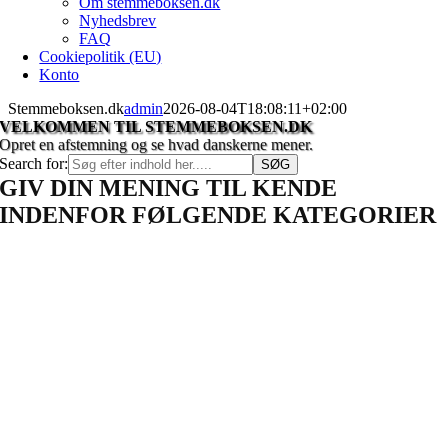
Om stemmeboksen.dk
Nyhedsbrev
FAQ
Cookiepolitik (EU)
Konto
Stemmeboksen.dk
admin
2026-08-04T18:08:11+02:00
VELKOMMEN TIL STEMMEBOKSEN.DK
Opret en afstemning og se hvad danskerne mener.
Search for:
GIV DIN MENING TIL KENDE
INDENFOR FØLGENDE KATEGORIER