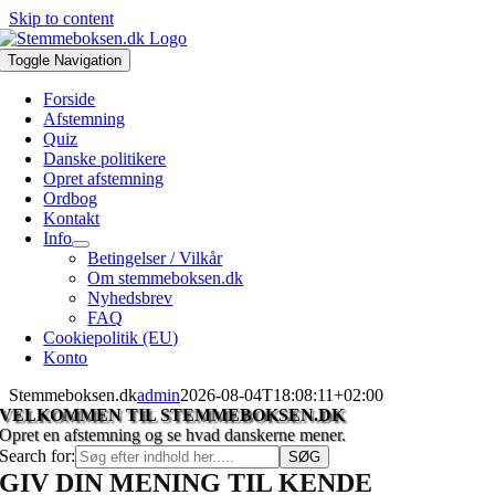
Skip to content
Toggle Navigation
Forside
Afstemning
Quiz
Danske politikere
Opret afstemning
Ordbog
Kontakt
Info
Betingelser / Vilkår
Om stemmeboksen.dk
Nyhedsbrev
FAQ
Cookiepolitik (EU)
Konto
Stemmeboksen.dk
admin
2026-08-04T18:08:11+02:00
VELKOMMEN TIL STEMMEBOKSEN.DK
Opret en afstemning og se hvad danskerne mener.
Search for:
GIV DIN MENING TIL KENDE