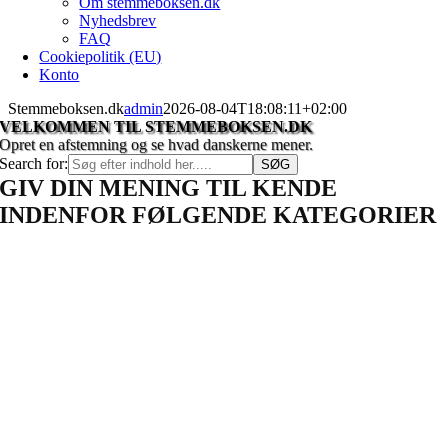
Om stemmeboksen.dk
Nyhedsbrev
FAQ
Cookiepolitik (EU)
Konto
Stemmeboksen.dk
admin
2026-08-04T18:08:11+02:00
VELKOMMEN TIL STEMMEBOKSEN.DK
Opret en afstemning og se hvad danskerne mener.
Search for:
GIV DIN MENING TIL KENDE
INDENFOR FØLGENDE KATEGORIER