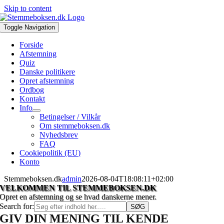
Skip to content
Toggle Navigation
Forside
Afstemning
Quiz
Danske politikere
Opret afstemning
Ordbog
Kontakt
Info
Betingelser / Vilkår
Om stemmeboksen.dk
Nyhedsbrev
FAQ
Cookiepolitik (EU)
Konto
Stemmeboksen.dk
admin
2026-08-04T18:08:11+02:00
VELKOMMEN TIL STEMMEBOKSEN.DK
Opret en afstemning og se hvad danskerne mener.
Search for:
GIV DIN MENING TIL KENDE