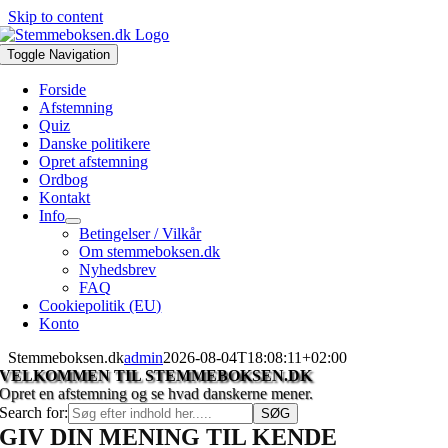
Skip to content
Toggle Navigation
Forside
Afstemning
Quiz
Danske politikere
Opret afstemning
Ordbog
Kontakt
Info
Betingelser / Vilkår
Om stemmeboksen.dk
Nyhedsbrev
FAQ
Cookiepolitik (EU)
Konto
Stemmeboksen.dk
admin
2026-08-04T18:08:11+02:00
VELKOMMEN TIL STEMMEBOKSEN.DK
Opret en afstemning og se hvad danskerne mener.
Search for:
GIV DIN MENING TIL KENDE