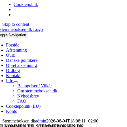
Cookiepolitik
Skip to content
oggle Navigation
Forside
Afstemning
Quiz
Danske politikere
Opret afstemning
Ordbog
Kontakt
Info
Betingelser / Vilkår
Om stemmeboksen.dk
Nyhedsbrev
FAQ
Cookiepolitik (EU)
Konto
Stemmeboksen.dk
admin
2026-08-04T18:08:11+02:00
ELKOMMEN TIL STEMMEBOKSEN.DK