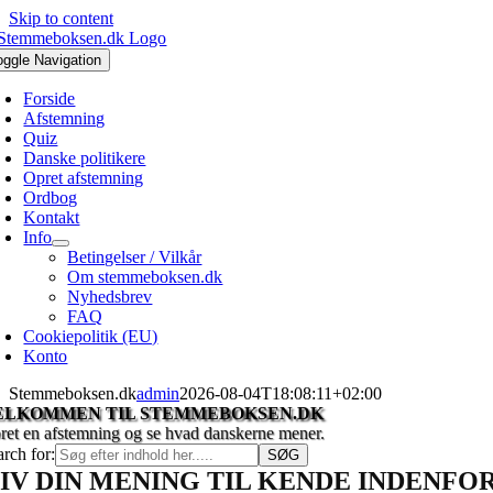
Skip to content
oggle Navigation
Forside
Afstemning
Quiz
Danske politikere
Opret afstemning
Ordbog
Kontakt
Info
Betingelser / Vilkår
Om stemmeboksen.dk
Nyhedsbrev
FAQ
Cookiepolitik (EU)
Konto
Stemmeboksen.dk
admin
2026-08-04T18:08:11+02:00
ELKOMMEN TIL STEMMEBOKSEN.DK
ret en afstemning og se hvad danskerne mener.
arch for:
IV DIN MENING TIL KENDE INDENF